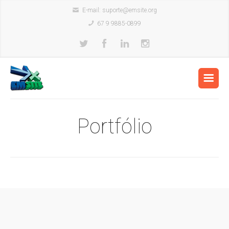
E-mail:
suporte@emsite.org
67 9 9885-0899
Portfólio